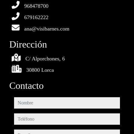
968478700
679162222
ana@visibarnes.com
Dirección
C/ Alporchones, 6
30800 Lorca
Contacto
nombre
teléfono
e-mail