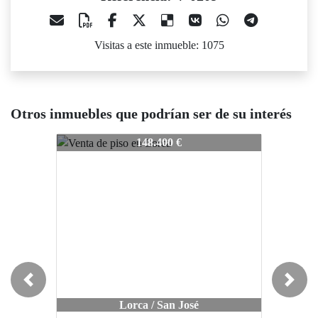
Visitas a este inmueble: 1075
Otros inmuebles que podrían ser de su interés
V-0209
V-0209
V
148.400 €
123.540 €
Previous
Next
Lorca / San José
Lorca / San José