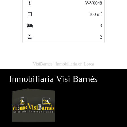
V-V0048
V-0223
2
2
100
m
65
m
3
2
2
1
VisiBarnes | Inmobiliaria en Lorca
Inmobiliaria Visi Barnés