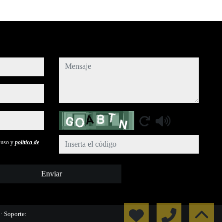
mensaje
Captcha
e uso y
política de
Enviar
l
· Soporte: