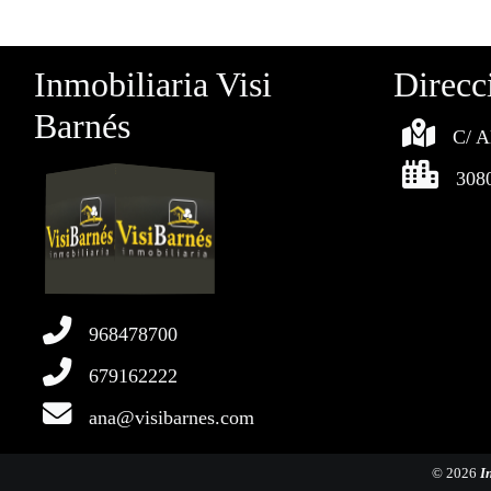
Inmobiliaria Visi
Direcc
Barnés
C/ A
308
968478700
679162222
ana@visibarnes.com
© 2026
I