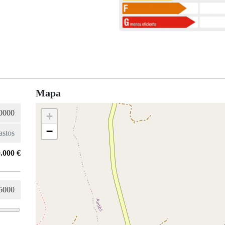
Mapa
+
−
.000 €