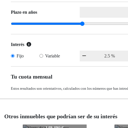
Plazo en años
Interés
Fijo
Variable
Tu cuota mensual
Estos resultados son orientativos, calculados con los números que has intro
Otros inmuebles que podrían ser de su interés
882-7033
882-7033
882
882
159.900 €
159.900 €