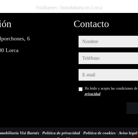
VisiBarnes | Inmobiliaria en Lorca
ión
Contacto
lporchones, 6
nombre
00 Lorca
teléfono
e-mail
He leído y acepto las condiciones d
privacidad
nmobiliaria Visi Barnés
·
Política de privacidad
·
Política de cookies
·
Aviso lega