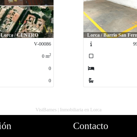
Lorca / CENTRO
Lorca / Barrio San Fer
V-00086
9
2
0
m
0
0
VisiBarnes | Inmobiliaria en Lorca
ión
Contacto