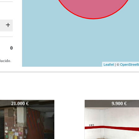
0
ducido.
Leaflet
| ©
OpenStreet
44
V-0544
21.000 €
9.900 €