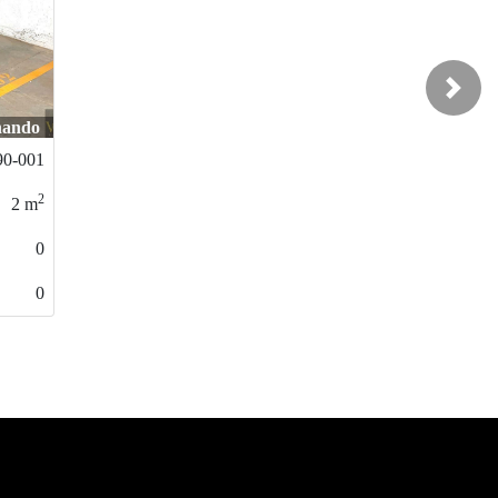
Next
nando
90-001
2
2
m
0
0