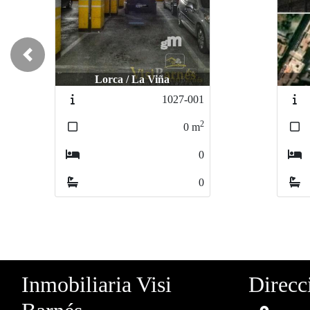
Previous
Lorca / La Viña
1027-001
2
0
m
0
0
Inmobiliaria Visi
Direcc