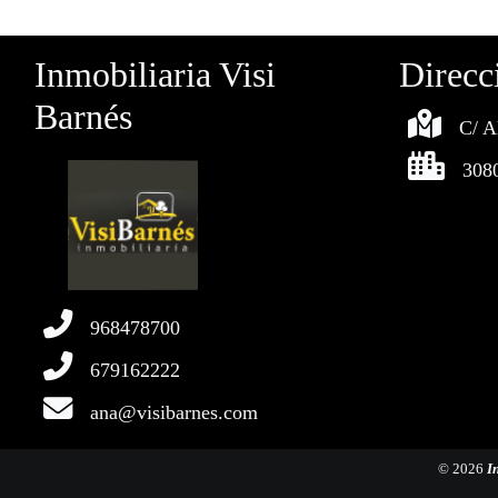
Inmobiliaria Visi
Direcc
Barnés
C/ A
308
968478700
679162222
ana@visibarnes.com
© 2026
I