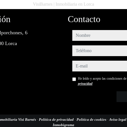
VisiBarnes | Inmobiliaria en Lorca
ión
Contacto
lporchones, 6
nombre
00 Lorca
teléfono
e-mail
He leído y acepto las condiciones d
privacidad
nmobiliaria Visi Barnés
·
Política de privacidad
·
Política de cookies
·
Aviso lega
Inmobigrama