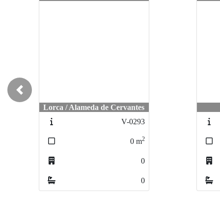
Previous
Lorca / Alameda de Cervantes
V-0293
2
0
m
0
0