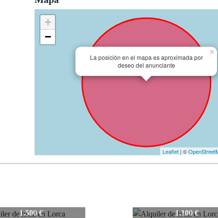
+
−
×
La posición en el mapa es aproximada por
deseo del anunciante
Leaflet
| ©
OpenStreet
82
V-0382
1.500 €
1.100 €