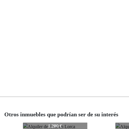
Otros inmuebles que podrían ser de su interés
V-0382
V-03
1.200 €