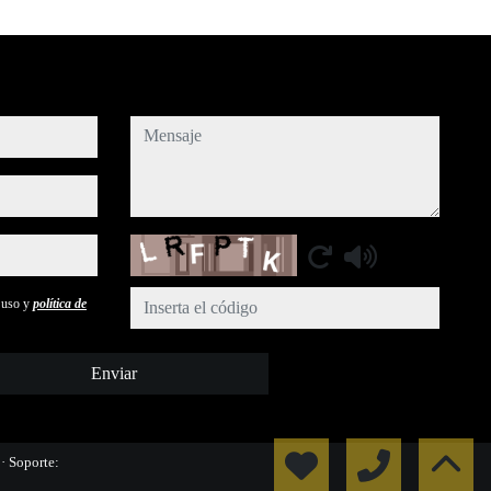
mensaje
Captcha
e uso y
política de
Enviar
l
· Soporte: